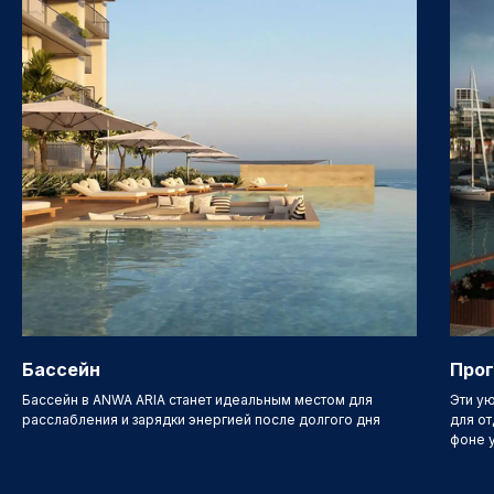
Бассейн
Прог
Бассейн в ANWA ARIA станет идеальным местом для
Эти у
расслабления и зарядки энергией после долгого дня
для от
фоне 